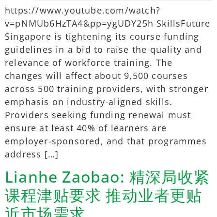
https://www.youtube.com/watch?
v=pNMUb6HzTA4&pp=ygUDY25h SkillsFuture
Singapore is tightening its course funding
guidelines in a bid to raise the quality and
relevance of workforce training. The
changes will affect about 9,500 courses
across 500 training providers, with stronger
emphasis on industry-aligned skills.
Providers seeking funding renewal must
ensure at least 40% of learners are
employer-sponsored, and that programmes
address […]
Lianhe Zaobao: 精深局收紧
课程津贴要求 推动业者更贴
近市场需求