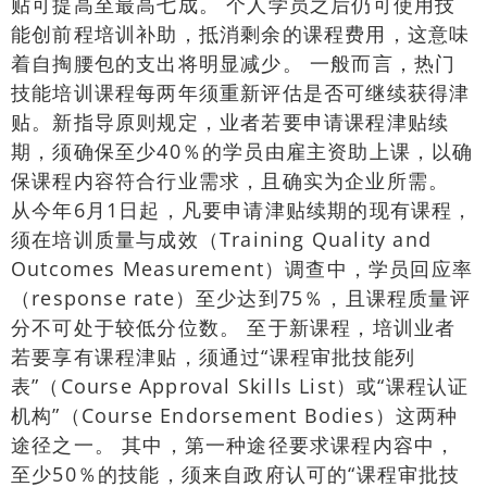
贴可提高至最高七成。 个人学员之后仍可使用技
能创前程培训补助，抵消剩余的课程费用，这意味
着自掏腰包的支出将明显减少。 一般而言，热门
技能培训课程每两年须重新评估是否可继续获得津
贴。新指导原则规定，业者若要申请课程津贴续
期，须确保至少40％的学员由雇主资助上课，以确
保课程内容符合行业需求，且确实为企业所需。
从今年6月1日起，凡要申请津贴续期的现有课程，
须在培训质量与成效（Training Quality and
Outcomes Measurement）调查中，学员回应率
（response rate）至少达到75％，且课程质量评
分不可处于较低分位数。 至于新课程，培训业者
若要享有课程津贴，须通过“课程审批技能列
表”（Course Approval Skills List）或“课程认证
机构”（Course Endorsement Bodies）这两种
途径之一。 其中，第一种途径要求课程内容中，
至少50％的技能，须来自政府认可的“课程审批技