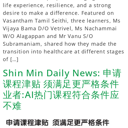
life experience, resilience, and a strong
desire to make a difference. Featured on
Vasantham Tamil Seithi, three learners, Ms
Vijaya Bama D/O Vetrivel, Ms Nachammai
W/O Alagappan and Mr Vanu S/O
Subramaniam, shared how they made the
transition into healthcare at different stages
of […]
Shin Min Daily News: 申请
课程津贴 须满足更严格条件
业者:AI热门课程符合条件应
不难