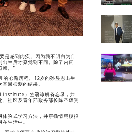
主要是感到内疚。因为我不明白为什
到出生后才察觉到不同。除了内疚，
照顾。”
儿的心路历程。12岁的孙昱恩出生
次基因检测的结果。
nstitute）签署谅解备忘录，共
化、社区及青年部政务部长陈圣辉受
用体验式学习方法，并穿插情境模拟
用在生活中。