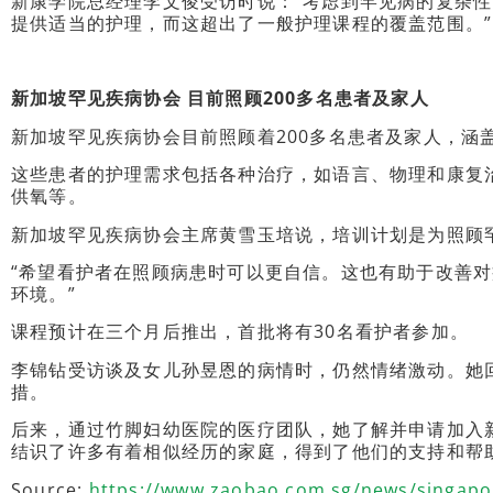
新康学院总经理李文俊受访时说：“考虑到罕见病的复杂
提供适当的护理，而这超出了一般护理课程的覆盖范围。”
新加坡罕见疾病协会
目前照顾200
多名患者及家人
新加坡罕见疾病协会目前照顾着200多名患者及家人，涵盖
这些患者的护理需求包括各种治疗，如语言、物理和康复
供氧等。
新加坡罕见疾病协会主席黄雪玉培说，培训计划是为照顾
“希望看护者在照顾病患时可以更自信。这也有助于改善
环境。”
课程预计在三个月后推出，首批将有30名看护者参加。
李锦钻受访谈及女儿孙昱恩的病情时，仍然情绪激动。她
措。
后来，通过竹脚妇幼医院的医疗团队，她了解并申请加入
结识了许多有着相似经历的家庭，得到了他们的支持和帮助
Source:
https://www.zaobao.com.sg/news/singapo