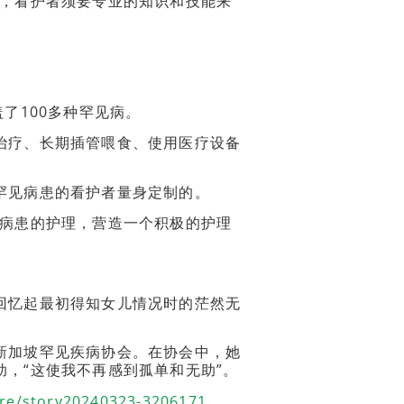
性，看护者须要专业的知识和技能来
了100多种罕见病。
治疗、长期插管喂食、使用医疗设备
罕见病患的看护者量身定制的。
对病患的护理，营造一个积极的护理
回忆起最初得知女儿情况时的茫然无
新加坡罕见疾病协会。在协会中，她
，“这使我不再感到孤单和无助”。
re/story20240323-3206171